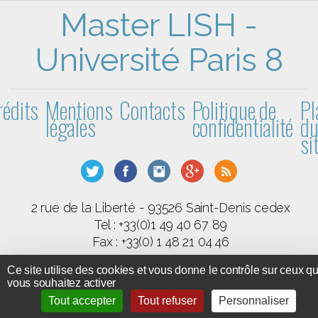
Master LISH -
Université Paris 8
rédits
Mentions
Contacts
Politique de
Pl
légales
confidentialité
d
si
2 rue de la Liberté - 93526 Saint-Denis cedex
Tel : +33(0)1 49 40 67 89
Fax : +33(0) 1 48 21 04 46
Université Paris 8 ©2015 - Tous droits réservé
Ce site utilise des cookies et vous donne le contrôle sur ceux q
vous souhaitez activer
GPL 3
SPIP
Code et documentation sous licence
-
-
Tout accepter
Tout refuser
Personnaliser
BootStrap