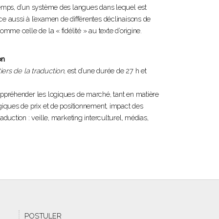
 temps, d’un système des langues dans lequel est
ce aussi à l’examen de différentes déclinaisons de
omme celle de la « fidélité » au texte d’origine.
on
ers de la traduction
, est d’une durée de 27 h et
 appréhender les logiques de marché, tant en matière
ogiques de prix et de positionnement, impact des
aduction : veille, marketing interculturel, médias,
POSTULER