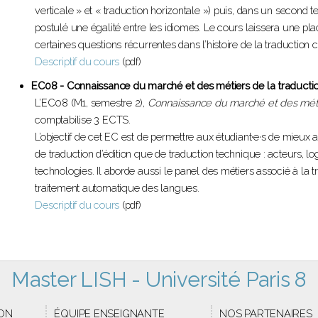
verticale » et « traduction horizontale ») puis, dans un second
postulé une égalité entre les idiomes. Le cours laissera une pla
certaines questions récurrentes dans l’histoire de la traduction c
Descriptif du cours
(pdf)
EC08 - Connaissance du marché et des métiers de la traducti
L’EC08 (M1, semestre 2),
Connaissance du marché et des méti
comptabilise 3 ECTS.
L’objectif de cet EC est de permettre aux étudiant·e·s de mieux
de traduction d’édition que de traduction technique : acteurs, l
technologies. Il aborde aussi le panel des métiers associé à la tr
traitement automatique des langues.
Descriptif du cours
(pdf)
Master LISH - Université Paris 8
ON
ÉQUIPE ENSEIGNANTE
NOS PARTENAIRES