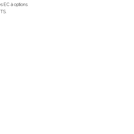
es EC à options.
CTS.