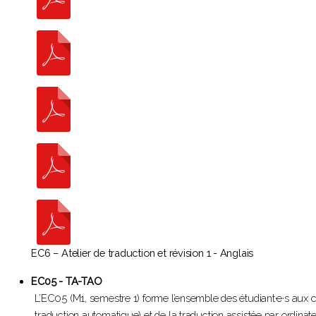
EC6 – Atelier de traduction et révision 1 - Anglais
EC05 - TA-TAO
L’EC05 (M1, semestre 1) forme l’ensemble des étudiant·e·s aux c
traduction automatique) et de la traduction assistée par ordinat