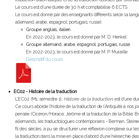
Le cours est d’une durée de 30 h et comptabilise 6 ECTS.
Le cours est donné par des enseignants différents selon la lan
allemand, arabe, espagnol, portugais, russe).
Groupe anglais, italien
En 2022-2023, le cours est donné par M. D. Henkel.
Groupe allemand, arabe, espagnol, portugais, russe
En 2022-2023, le cours est donné par M. P. Muraille.
Descriptif du cours
EC02 - Histoire de la traduction
L’EC02 (M1, semestre 1),
Histoire de la traduction
, est d’une d
Ce cours aborde l’histoire de la traduction de l’Antiquité à nos j
pensée (Cicéron/Horace, Jérôme et la traduction de la Bible, Bru
allemands, les traductologues contemporains - Berman, Steiner
fil des siècles, a pu se structurer une réflexion complexe sur le
la traduction dans la mise en place d’abord d’une hiérarchie des 