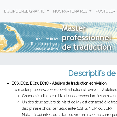
ÉQUIPE ENSEIGNANTE
NOS PARTENAIRES
POSTULER
Descriptifs de
EC6, EC11, EC17, EC18 - Ateliers de traduction et révision
Le master propose 4 ateliers de traduction et révision : 2 atelier
Chaque étudiant·e suit l’atelier correspondant à son nive
Un des deux ateliers de M1 et de M2 est consacré à la tr
disciplinaire choisi par l’étudiant·e (LSHS, NUM ou JUR).
Note : l’étudiant·e· souhaitant suivre un atelier ne corres