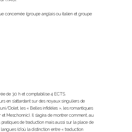
gue concernée (groupe anglais ou italien et groupe
urée de 30 h et comptabilise 4 ECTS.
ours en s’attardant sur des noyaux singuliers de
ni/Dolet, les « Belles infidèles », les romantiques
 et Meschonnic). Il s’agira de montrer comment, au
s pratiques de traduction mais aussi sur la place de
langues (d’où la distinction entre « traduction