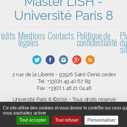
Master LISH -
Université Paris 8
rédits
Mentions
Contacts
Politique de
Pl
légales
confidentialité
d
si
2 rue de la Liberté - 93526 Saint-Denis cedex
Tel : +33(0)1 49 40 67 89
Fax : +33(0) 1 48 21 04 46
Université Paris 8 ©2015 - Tous droits réservé
Ce site utilise des cookies et vous donne le contrôle sur ceux q
GPL 3
SPIP
Code et documentation sous licence
-
-
vous souhaitez activer
BootStrap
Tout accepter
Tout refuser
Personnaliser