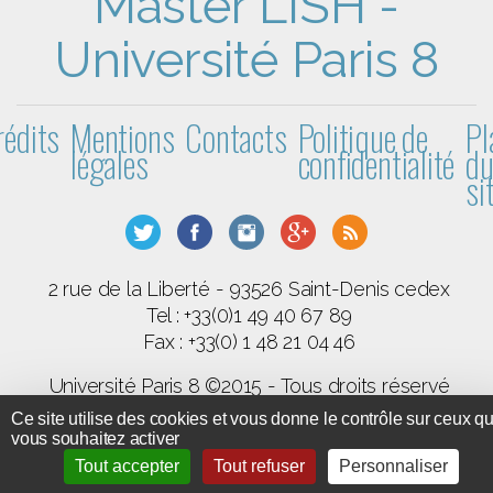
Master LISH -
Université Paris 8
rédits
Mentions
Contacts
Politique de
Pl
légales
confidentialité
d
si
2 rue de la Liberté - 93526 Saint-Denis cedex
Tel : +33(0)1 49 40 67 89
Fax : +33(0) 1 48 21 04 46
Université Paris 8 ©2015 - Tous droits réservé
Ce site utilise des cookies et vous donne le contrôle sur ceux q
GPL 3
SPIP
Code et documentation sous licence
-
-
vous souhaitez activer
BootStrap
Tout accepter
Tout refuser
Personnaliser