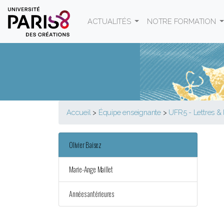
Panneau de gestion des cookies
ACTUALITÉS
NOTRE FORMATION
Accueil
>
Équipe enseignante
>
UFR5 - Lettres & 
Olivier Baisez
Marie-Ange Maillet
Années antérieures