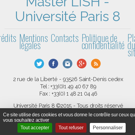
Master LISH -
Université Paris 8
rédits
Mentions
Contacts
Politique de
Pl
légales
confidentialité
d
si
2 rue de la Liberté - 93526 Saint-Denis cedex
Tel : +33(0)1 49 40 67 89
Fax : +33(0) 1 48 21 04 46
Université Paris 8 ©2015 - Tous droits réservé
Ce site utilise des cookies et vous donne le contrôle sur ceux q
GPL 3
SPIP
Code et documentation sous licence
-
-
vous souhaitez activer
BootStrap
Tout accepter
Tout refuser
Personnaliser