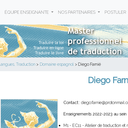
ÉQUIPE ENSEIGNANTE
NOS PARTENAIRES
POSTULER
langues, Traduction
>
Domaine espagnol
>
Diego Farnié
Diego Farn
Contact :
diego.farnie@protonmail.
Enseignements 2022-2023 au sein 
M1 - EC11 - Atelier de traduction et 