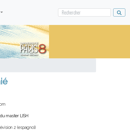
ié
com
du master LISH
révision 2 (espagnol)