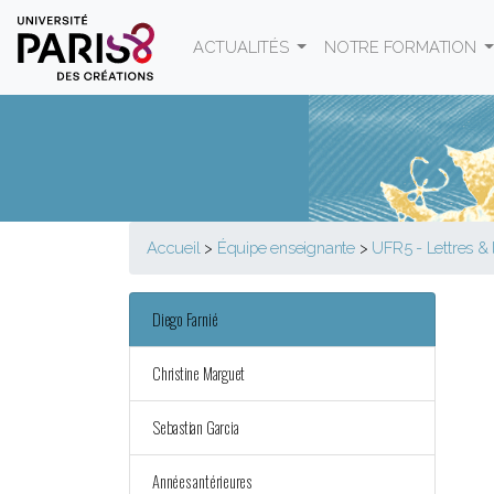
Panneau de gestion des cookies
ACTUALITÉS
NOTRE FORMATION
Accueil
>
Équipe enseignante
>
UFR5 - Lettres & 
Diego Farnié
Christine Marguet
Sebastian Garcia
Années antérieures